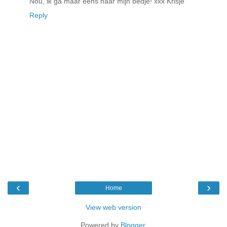
Nou, ik ga maar eens naar mijn bedje! xxx Krisje
Reply
‹
›
Home
View web version
Powered by
Blogger
.