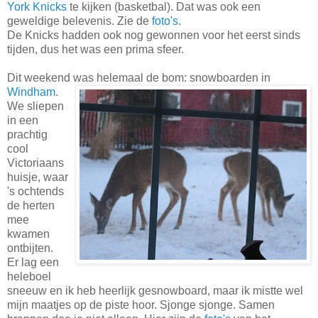
York Knicks
te kijken (basketbal). Dat was ook een
geweldige belevenis. Zie de
foto's
.
De Knicks hadden ook nog gewonnen voor het eerst sinds
tijden, dus het was een prima sfeer.
Dit weekend was helemaal de bom: snowboarden in
Windham
.
We sliepen
in een
prachtig
cool
Victoriaans
huisje, waar
's ochtends
de herten
mee
kwamen
ontbijten.
Er lag een
heleboel
sneeuw en ik heb heerlijk gesnowboard, maar ik mistte wel
mijn maatjes op de piste hoor. Sjonge sjonge. Samen