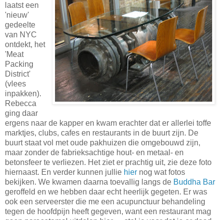
laatst een
'nieuw'
gedeelte
van NYC
ontdekt, het
'Meat
Packing
District'
(vlees
inpakken).
Rebecca
ging daar
ergens naar de kapper en kwam erachter dat er allerlei toffe
marktjes, clubs, cafes en restaurants in de buurt zijn. De
buurt staat vol met oude pakhuizen die omgebouwd zijn,
maar zonder de fabrieksachtige hout- en metaal- en
betonsfeer te verliezen. Het ziet er prachtig uit, zie deze foto
hiernaast. En verder kunnen jullie
hier
nog wat fotos
bekijken. We kwamen daarna toevallig langs de
Buddha Bar
geroffeld en we hebben daar echt heerlijk gegeten. Er was
ook een serveerster die me een acupunctuur behandeling
tegen de hoofdpijn heeft gegeven, want een restaurant mag