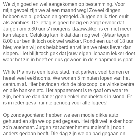
We zijn goed en wel aangekomen op bestemming. Voor
mijn gevoel zijn we al een maand weg! Zoveel dingen
hebben we al gedaan en geregeld. Jurgen en ik zien eruit
als zombies. De jetlag is goed bezig en zorgt ervoor dat
Jurgen om 5.30 uur s' morgens klaarwakker is en niet meer
kan slapen. Gelukkig kan ik dat dan nog wel ;-)Maar tegen
8.00 uur ben ik toch ook wel wakker. Rond een uur of 18 uur
hier, voelen wij ons belabberd en willen we niets liever dan
slapen. Het blijft toch gek dat jouw eigen lichaam lekker doet
waar het zin in heeft en dus gewoon in de slaapmodus gaat.
White Plains is een leuke stad, met parken, veel bomen en
heeel veel eekhoorns. We wonen 5 minuten lopen van het
centrum af. Hier bevinden zich de bioscoop, de winkelcentra
en alle banken etc. Het appartement is te gaaf om waar te
zijn, behalve dan dat er geen enkel meubelstuk in stond. Er
is in ieder geval ruimte genoeg voor alle logees!
Op zondagochtend hebben we een mooie dikke auto
gehuurd en zijn we op pad gegaan. Het rijdt wel lekker hoor
zo'n automaat. Jurgen zat achter het stuur alsof hij nooit
anders gedaan heeft. Die dag zijn we op pad gegaan en