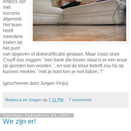
limpics zijn
met
success
afgerond.
Het team
heeft
meerdere
malen op
het punt
van opgeven of diskwalificatie gestaan. Maar zoals onze
Cruyff zou zeggen: "een bank die boven staat is er een waar
op gezeten ken worden.", en wat de kleur betreft zou hij op
kunnen merken: "met je kont ken je niet kijken."!''
(geschreven door Jurgen Vinju)
Rebecca en Jurgen
op
7:11 PM
7 comments:
Tuesday, September 25, 2007
We zijn er!