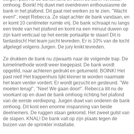
omhoog. Boink! Hij duwt met overdreven enthousiasme de
bank in het plafond. Dit gaat niet werken zo te zien. "Wacht
even!", roept Rebecca. Ze stapt achter de bank vandaan, en
er komt 10 centimeter ruimte vrij. De bank schraapt nu langs
een trede van het plafond en komt na een minuut duwen op
zijn kant verticaal op het eerste portaaltje te staan! Dit is
fantastisch! Het team juicht tevreden. Er is 10% van de tocht
afgelegd volgens Jurgen. De jury knikt tevreden.
Ze drukken de bank nu zijwaarts naar de volgende trap. De
tuimelmethode wordt weer toegepast. De bank wordt
opgetild, naar achteren gedrukt en getuimeld. BOINK! Het
past niet! Het trappenhuis lijkt kleiner te worden naarmate
het team verder vordert. Er wordt gezucht en gesteund. "We
moeten terug!", "Nee! We gaan door!". Rebecca tilt nu de
voorkant op en duwt de bank omhoog richting het plafond
van de eerste verdieping. Jurgen duwt van onderen de bank
omhoog. Dit kost een enorme inspanning van beide
deelnemers. De ruggen staan gekromd. Het zweet gutst van
de slapen. KNAL! De bank valt op zijn plaats tegen de
buizen van de sprinkler installatie.