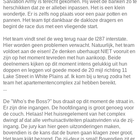
Salvation Army is terecht gekomen. Hij weet de banken zo te
herschikken dat ze er allebei inpassen. Het is een klein
wondertje. Er is zelfs nog plaats voor een paar potten en
pannen. Het team tipt dankbaar de dakloze dragers en
begint de race dus met een vliegende start.
Het team vindt snel de weg terug naar de I287 interstate.
Hier worden geen problemen verwacht. Natuurlijk, het team
voldoet aan de eisen! Ze denken uberhaupt NIET vooruit en
zijn op het moment tevreden met hun aankoop. Beide
deelnemers kijken op dit moment intens gelukkig uit hun
doppen en leggen vol goede moed de 20 mijl richting 11
Lake Street in White Plains af. Ik kom bij u terug zodra het
team het apartementencomplex zal hebben bereikt.
...
De "Who's the Boss?" bus draait op dit moment de straat in.
Er zijn drie ingangen. De hoofdingang is groot genoeg voor
de couch. Helaas! Het huisregelement van het complex
dwingt af dat alle verhuisactiviteiten plaatsvinden via de zij-
ingang. De jury kan hier geen uitzonderingen maken,
bovendien is de kans dat de buren gaan klagen zeer groot.
Het team kijkt bezorgd. De zij-deur is smal! Bovendien zit er