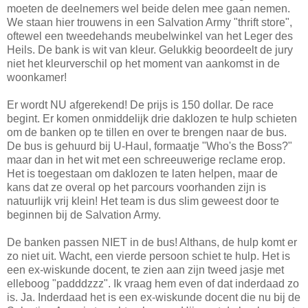
moeten de deelnemers wel beide delen mee gaan nemen.
We staan hier trouwens in een Salvation Army "thrift store",
oftewel een tweedehands meubelwinkel van het Leger des
Heils. De bank is wit van kleur. Gelukkig beoordeelt de jury
niet het kleurverschil op het moment van aankomst in de
woonkamer!
Er wordt NU afgerekend! De prijs is 150 dollar. De race
begint. Er komen onmiddelijk drie daklozen te hulp schieten
om de banken op te tillen en over te brengen naar de bus.
De bus is gehuurd bij U-Haul, formaatje "Who's the Boss?"
maar dan in het wit met een schreeuwerige reclame erop.
Het is toegestaan om daklozen te laten helpen, maar de
kans dat ze overal op het parcours voorhanden zijn is
natuurlijk vrij klein! Het team is dus slim geweest door te
beginnen bij de Salvation Army.
De banken passen NIET in de bus! Althans, de hulp komt er
zo niet uit. Wacht, een vierde persoon schiet te hulp. Het is
een ex-wiskunde docent, te zien aan zijn tweed jasje met
elleboog "padddzzz". Ik vraag hem even of dat inderdaad zo
is. Ja. Inderdaad het is een ex-wiskunde docent die nu bij de