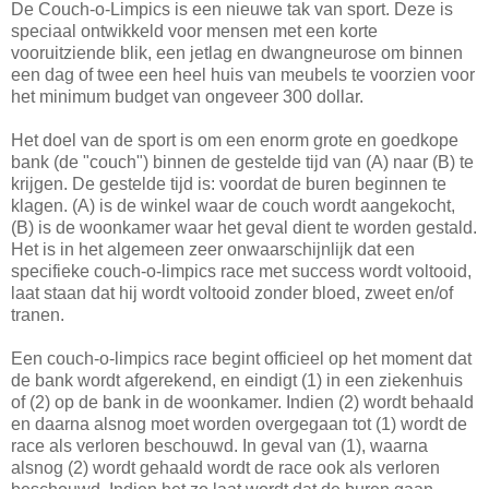
De Couch-o-Limpics is een nieuwe tak van sport. Deze is
speciaal ontwikkeld voor mensen met een korte
vooruitziende blik, een jetlag en dwangneurose om binnen
een dag of twee een heel huis van meubels te voorzien voor
het minimum budget van ongeveer 300 dollar.
Het doel van de sport is om een enorm grote en goedkope
bank (de "couch") binnen de gestelde tijd van (A) naar (B) te
krijgen. De gestelde tijd is: voordat de buren beginnen te
klagen. (A) is de winkel waar de couch wordt aangekocht,
(B) is de woonkamer waar het geval dient te worden gestald.
Het is in het algemeen zeer onwaarschijnlijk dat een
specifieke couch-o-limpics race met success wordt voltooid,
laat staan dat hij wordt voltooid zonder bloed, zweet en/of
tranen.
Een couch-o-limpics race begint officieel op het moment dat
de bank wordt afgerekend, en eindigt (1) in een ziekenhuis
of (2) op de bank in de woonkamer. Indien (2) wordt behaald
en daarna alsnog moet worden overgegaan tot (1) wordt de
race als verloren beschouwd. In geval van (1), waarna
alsnog (2) wordt gehaald wordt de race ook als verloren