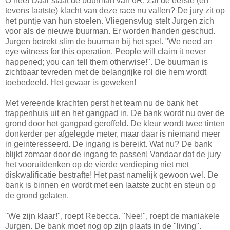
O nee! Daar staat de buurman van 6R. Zal de eerste (en
tevens laatste) klacht van deze race nu vallen? De jury zit op
het puntje van hun stoelen. Vliegensvlug stelt Jurgen zich
voor als de nieuwe buurman. Er worden handen geschud.
Jurgen betrekt slim de buurman bij het spel. "We need an
eye witness for this operation. People will claim it never
happened; you can tell them otherwise!". De buurman is
zichtbaar tevreden met de belangrijke rol die hem wordt
toebedeeld. Het gevaar is geweken!
Met vereende krachten perst het team nu de bank het
trappenhuis uit en het gangpad in. De bank wordt nu over de
grond door het gangpad geroffeld. De kleur wordt twee tinten
donkerder per afgelegde meter, maar daar is niemand meer
in geinteresseerd. De ingang is bereikt. Wat nu? De bank
blijkt zomaar door de ingang te passen! Vandaar dat de jury
het vooruitdenken op de vierde verdieping niet met
diskwalificatie bestrafte! Het past namelijk gewoon wel. De
bank is binnen en wordt met een laatste zucht en steun op
de grond gelaten.
"We zijn klaar!", roept Rebecca. "Nee!", roept de maniakele
Jurgen. De bank moet nog op zijn plaats in de "living".