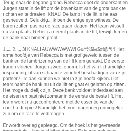
Terug naar de begane grond. Rebecca doet de onderkant en
Jurgen staat in de lift om de bovenkant van de grote bank te
richten en te draaien. KNAL! De lamp in de lift is helaas
gesneuveld. Gelukkig... ik ben de enige eye witness. De
buren zullen pas na de race gaan klagen. Het team wisselt
nu van plaats. Rebecca neemt plaats in de lift, terwijl Jurgen
de bank naar binnen propt.
1...., 2...., 3! KNAL! AUWWWWWW! G&^%$!&$#!@#!*! Het
arme hoofdje van Rebecca is met grof geweld tussen de
bank en de lambrizering van de lift klem geraakt. De eerste
tranen vloeien. Jurgen zweet enorm. Is het van lichamelijke
inspanning, of van schaamte voor het beschadigen van zijn
partner? Helaas kunnen we niet in zijn hoofd kijken. Het
team haalt de bank nu uit de lift en gaat er gelaten op zitten.
Het moge duidelijk zijn. Deze bank voldoet inderdaad aan
de eisen en past niet zomaar in de eerste de beste lift. Het
team wordt nu geconfronteerd met de essentie van de
couch-o-limpics! Namelijk, het moet nagenoeg onmogelijk
zijn om de race te volbrengen.
Er wordt overleg gepleegd. Om de hoek is het gevreesde