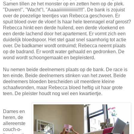
Samen tillen ze het monster op en zetten hem op de plek.
"Duwen!", "Wacht"!, "Aaaaiiiiiiiiiiiiiiii!!!!". De bank is zojuist
over de poezelige teentjes van Rebecca geschoven. Er
spuit bloed over de vloer! Is haar hele teennagel eraf gerost?
Rebecca hinkt een derde huilend, een derde vloekend en
een derde lachend door het apartement. Er vormt zich een
duidelijk bloedspoor. Het stel gaat snel saamhorig tot actie
over. De badkamer wordt ontruimd; Rebecca neemt plaats
op de badrand. Er wordt water gehaald en gedronken. De
wond wordt schoongemaakt en bepleisterd.
Nu nemen beide deelnemers plaats op de bank. De race is
ten einde. Beide deelnemers stinken van het zweet. Beide
deelnemers bloeden bescheiden uit meerdere kleine
schaafwonden, maar Rebecca bloed heftig uit haar grote
teen. De pleister houdt nog wel een kwartiertje.
Dames en
heren, de
allereerste
couch-o-