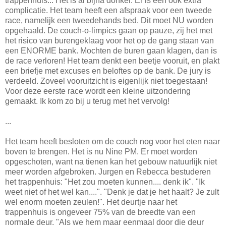
trappenhuis... Het is al bijna donker. Er is een ook extra
complicatie. Het team heeft een afspraak voor een tweede
race, namelijk een tweedehands bed. Dit moet NU worden
opgehaald. De couch-o-limpics gaan op pauze, zij het met
het risico van burengeklaag voor het op de gang staan van
een ENORME bank. Mochten de buren gaan klagen, dan is
de race verloren! Het team denkt een beetje vooruit, en plakt
een briefje met excuses en beloftes op de bank. De jury is
verdeeld. Zoveel vooruitzicht is eigenlijk niet toegestaan!
Voor deze eerste race wordt een kleine uitzondering
gemaakt. Ik kom zo bij u terug met het vervolg!
...
Het team heeft besloten om de couch nog voor het eten naar
boven te brengen. Het is nu Nine PM. Er moet worden
opgeschoten, want na tienen kan het gebouw natuurlijk niet
meer worden afgebroken. Jurgen en Rebecca bestuderen
het trappenhuis: "Het zou moeten kunnen.... denk ik". "Ik
weet niet of het wel kan....". "Denk je dat je het haalt? Je zult
wel enorm moeten zeulen!". Het deurtje naar het
trappenhuis is ongeveer 75% van de breedte van een
normale deur. "Als we hem maar eenmaal door die deur