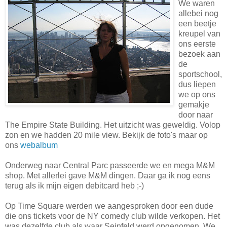
We waren
allebei nog
een beetje
kreupel van
ons eerste
bezoek aan
de
sportschool,
dus liepen
we op ons
gemakje
door naar
The Empire State Building. Het uitzicht was geweldig. Volop
zon en we hadden 20 mile view. Bekijk de foto's maar op
ons
webalbum
Onderweg naar Central Parc passeerde we en mega M&M
shop. Met allerlei gave M&M dingen. Daar ga ik nog eens
terug als ik mijn eigen debitcard heb ;-)
Op Time Square werden we aangesproken door een dude
die ons tickets voor de NY comedy club wilde verkopen. Het
was dezelfde club als waar Seinfeld werd opgenomen. We