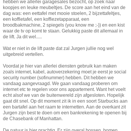
hebben we allerlei garagesales bezocht, op zoek naar
koopjes en leuke meubeltjes. De score aan het eind van de
dag was: een eettafel met mooie stoelen, 2 bijzettafeltjes,
een koffietafel, een koffiezetapparaat, een
broodbakmachine, 2 spiegels (you know me ;-)) en een kist
waar de tv op komt te staan. Gelukkig paste dit allemaal in
de lift. Ja dit wel.....
Wat er niet in de lift paste dat zal Jurgen jullie nog wel
uitgebreid vertellen.
Voordat je hier van allerlei diensten gebruik kan maken
zoals internet, kabel, autoverzekering moet je eerst je social
security number (sofinummer) hebben. Dit hebben we
vandaag aangevraagd. We gaan vandaag proberen om
internet etc te regelen voor ons appartement. Want het voelt
echt alsof we van de buitenwereld zijn afgesloten. Hopelijk
gaat dit snel. Op dit moment zit ik in een soort Starbucks aan
een bartafel aan het raam te internetten. Aan de overkant zit
Jurgen zijn best te doen om een bankrekening te openen bij
de Chasebank of Manhattan.
De natuur is hier prachtig. Er zijn overal bossen, bomen,