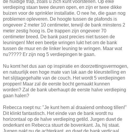
de huidige trap, zoals u zich kunt voorstellen. Op elke
verdieping staan twee deuren open, en zijn er twee dikke
buizen voor de sprinkler installatie. O nee he, die gaan nog
problemen opleveren. De hoogte tussen de plafonds is
ongeveer 2 meter 10 centimeter, terwijl de bank minstens 2
meter zestig hoog is. De trappen zijn ongeveer 70
centimeter breed. De bank past precies niet tussen de
leuningen! Met een beetje wringen lukt het om de bank
tussen de muur en de linker leuning te wringen. Maar wat
nu????? Er zijn nog 5 verdiepingen te gaan.
Nu komt het dus aan op inspiratie en doorzettingsvermogen,
en natuurlijk een hoge mate van lak aan de kleurstelling en
het slijtagegehalte van de couch. Het wordt 5 verdiepingen
proppen! Maar zal de eerste bocht gemaakt kunnen
worden? Zal de bank uberhaupt de eerste halve verdieping
gaan halen?
Rebecca roept nu: "Je kunt hem al draaiend omhoog tillen!"
Dit klinkt fantastisch. Het einde van de bank wordt nu
horizontaal op de halve verdieping getild. Jurgen duwt de
onderkant en Rebecca stuurt de bovenkant. Ja, hij staat.
Jurgen pakt nu de achterkant, en duwt de bank verticaal