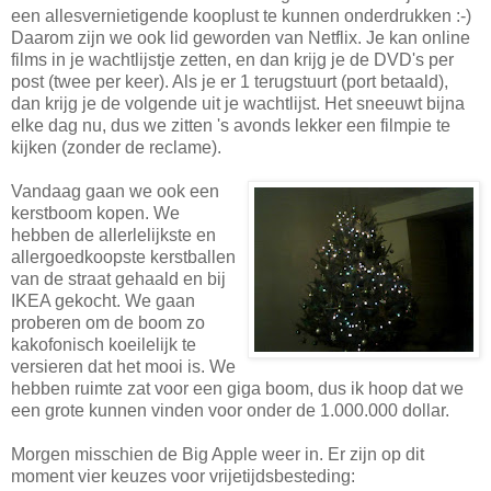
een allesvernietigende kooplust te kunnen onderdrukken :-)
Daarom zijn we ook lid geworden van Netflix. Je kan online
films in je wachtlijstje zetten, en dan krijg je de DVD's per
post (twee per keer). Als je er 1 terugstuurt (port betaald),
dan krijg je de volgende uit je wachtlijst. Het sneeuwt bijna
elke dag nu, dus we zitten 's avonds lekker een filmpie te
kijken (zonder de reclame).
Vandaag gaan we ook een
kerstboom kopen. We
hebben de allerlelijkste en
allergoedkoopste kerstballen
van de straat gehaald en bij
IKEA gekocht. We gaan
proberen om de boom zo
kakofonisch koeilelijk te
versieren dat het mooi is. We
hebben ruimte zat voor een giga boom, dus ik hoop dat we
een grote kunnen vinden voor onder de 1.000.000 dollar.
Morgen misschien de Big Apple weer in. Er zijn op dit
moment vier keuzes voor vrijetijdsbesteding: