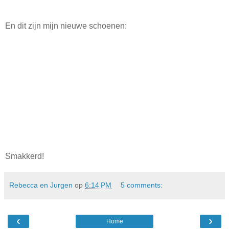
En dit zijn mijn nieuwe schoenen:
Smakkerd!
Rebecca en Jurgen
op
6:14 PM
5 comments:
‹
›
Home