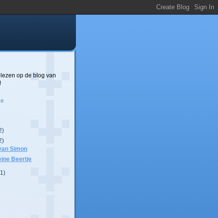
elezen op de blog van
!
ve
2)
2)
 van Simon
eine Beertje
(1)