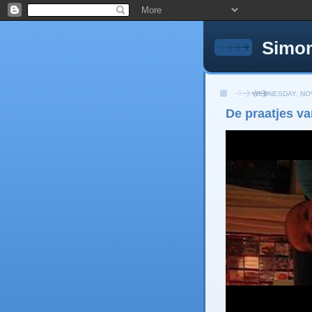
Simon
WEDNESDAY, NOV
De praatjes v