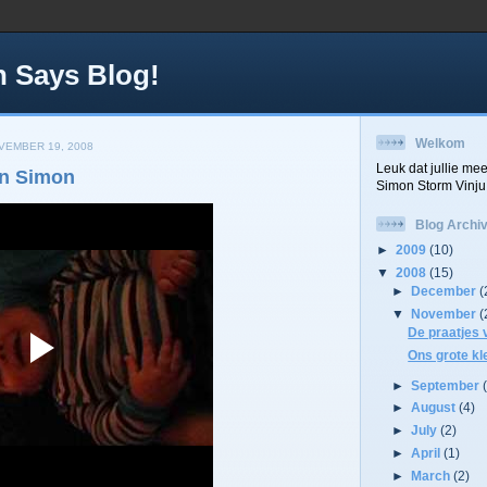
 Says Blog!
Welkom
EMBER 19, 2008
Leuk dat jullie me
an Simon
Simon Storm Vinju
Blog Archi
►
2009
(10)
▼
2008
(15)
►
December
(
▼
November
(
De praatjes
Ons grote kl
►
September
►
August
(4)
►
July
(2)
►
April
(1)
►
March
(2)