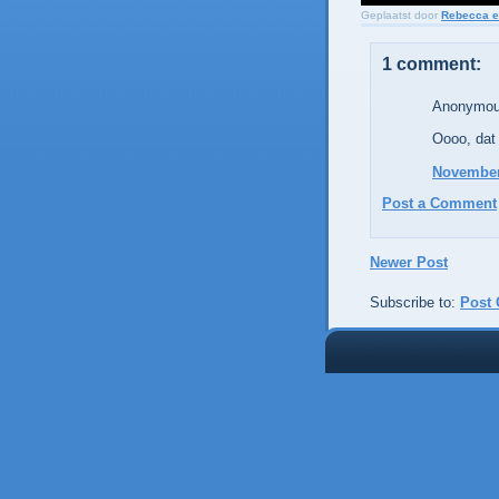
Geplaatst door
Rebecca e
1 comment:
Anonymous
Oooo, dat 
November 
Post a Comment
Newer Post
Subscribe to:
Post