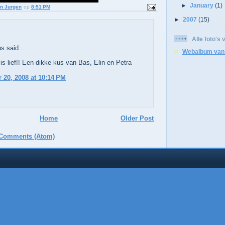
►
January
(1)
n Jurgen
op
8:51 PM
►
2007
(15)
Alle foto's
 said...
Webalbum van
is lief!! Een dikke kus van Bas, Elin en Petra
20, 2008 at 10:14 PM
Home
Older Post
 Comments (Atom)